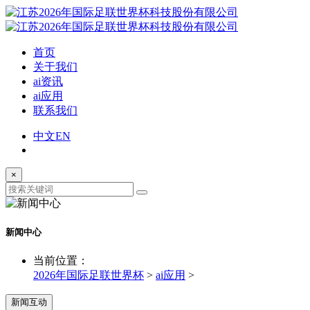
首页
关于我们
ai资讯
ai应用
联系我们
中文
EN
×
新闻中心
当前位置：
2026年国际足联世界杯
>
ai应用
>
新闻互动