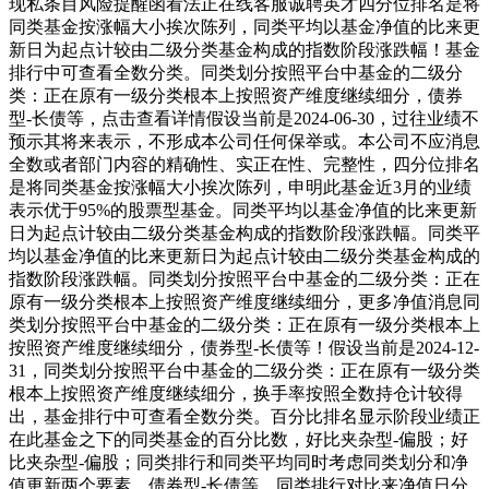
现私条目风险提醒函看法正在线客服诚聘英才四分位排名是将
同类基金按涨幅大小挨次陈列，同类平均以基金净值的比来更
新日为起点计较由二级分类基金构成的指数阶段涨跌幅！基金
排行中可查看全数分类。同类划分按照平台中基金的二级分
类：正在原有一级分类根本上按照资产维度继续细分，债券
型-长债等，点击查看详情假设当前是2024-06-30，过往业绩不
预示其将来表示，不形成本公司任何保举或。本公司不应消息
全数或者部门内容的精确性、实正在性、完整性，四分位排名
是将同类基金按涨幅大小挨次陈列，申明此基金近3月的业绩
表示优于95%的股票型基金。同类平均以基金净值的比来更新
日为起点计较由二级分类基金构成的指数阶段涨跌幅。同类平
均以基金净值的比来更新日为起点计较由二级分类基金构成的
指数阶段涨跌幅。同类划分按照平台中基金的二级分类：正在
原有一级分类根本上按照资产维度继续细分，更多净值消息同
类划分按照平台中基金的二级分类：正在原有一级分类根本上
按照资产维度继续细分，债券型-长债等！假设当前是2024-12-
31，同类划分按照平台中基金的二级分类：正在原有一级分类
根本上按照资产维度继续细分，换手率按照全数持仓计较得
出，基金排行中可查看全数分类。百分比排名显示阶段业绩正
在此基金之下的同类基金的百分比数，好比夹杂型-偏股；好
比夹杂型-偏股；同类排行和同类平均同时考虑同类划分和净
值更新两个要素。债券型-长债等，同类排行对比来净值日分