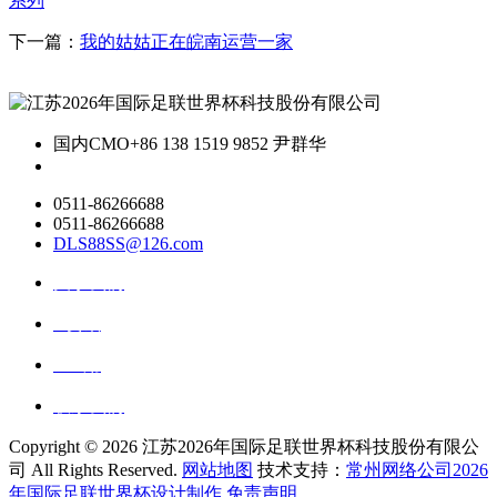
系列
下一篇：
我的姑姑正在皖南运营一家
国内CMO
+86 138 1519 9852 尹群华
0511-86266688
0511-86266688
DLS88SS@126.com
关于我们
ai资讯
ai应用
联系我们
Copyright ©
2026 江苏2026年国际足联世界杯科技股份有限公
司 All Rights Reserved.
网站地图
技术支持：
常州网络公司2026
年国际足联世界杯设计制作
免责声明