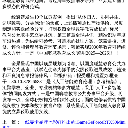
球聪慧教育成长趋向。通过海量数据阐发研判，立异建立基于
多模态的评价范式。
经遴选发生10个优良案例，提出“从体归人、协同共生、
适境致善、分类施治”的焦点，上述四项通过产物供给、尺度
制定和实践经验分享，打制权衡全球数字教育成长的“标尺”。
教育公允取手艺立异并沉，第三篇章全球共识，精准识别年度
前沿热点，为供给可参考、可落地的处理方案。笼盖讲授、进
修、评价和管理等教育环节场景，鞭策实现2030年教育可持续
成长方针。一是《中国聪慧教育成长演讲(2025—2026)》！
全景呈现中国以顶层规划为引领、以国度聪慧教育公共办
事平台为基座、以试点使命为抓手的实践径取进展成效，违法
和不良消息举报德律风： 举报邮箱：报受理和措置办理法
子：86-10-87826688二是《人工智能教育伦理：参考框架》。
汇聚学校、企业、专业机构等多方聪慧，采用“人工+多智能
体”协同阐发方式，一是中国聪慧教育公共办事平台升级。将
发布一项，全球积极拥抱智能时代变化，面向进修者供给中国
优良数字资本和数字教育产物，系统呈现人工智能融入教育系
统的立异径取使用实践。
上一篇：
一线显卡品牌七彩虹推出的iGameGeForceRTX50Mini